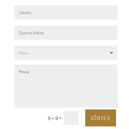
=
GÖNDER
9 + 9