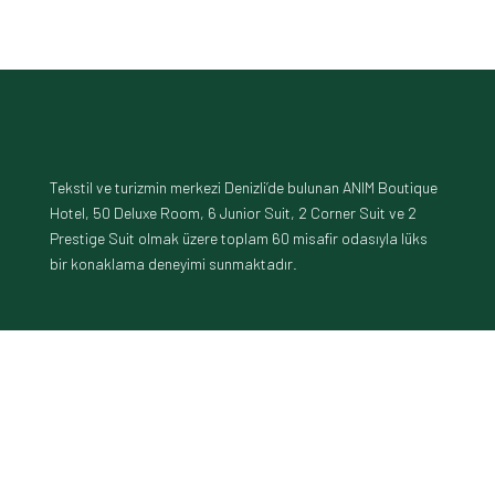
Tekstil ve turizmin merkezi Denizli’de bulunan ANIM Boutique
Hotel, 50 Deluxe Room, 6 Junior Suit, 2 Corner Suit ve 2
Prestige Suit olmak üzere toplam 60 misafir odasıyla lüks
bir konaklama deneyimi sunmaktadır.
İletişim
Adres:
Akhan Mahallesi 171. Sokak No:1 Denizli, TÜRKİYE