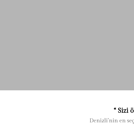
“ Sizi
Denizli’nin en se